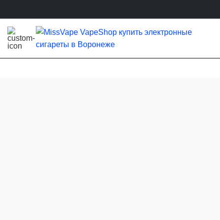
MissVape
— всё для вейпа!
МиссВейп – это розничные магазины в г. Воронеж. Мы
осуществляем продажу электронных сигарет, вейпов,
жидкостей и других аксессуаров для парения!