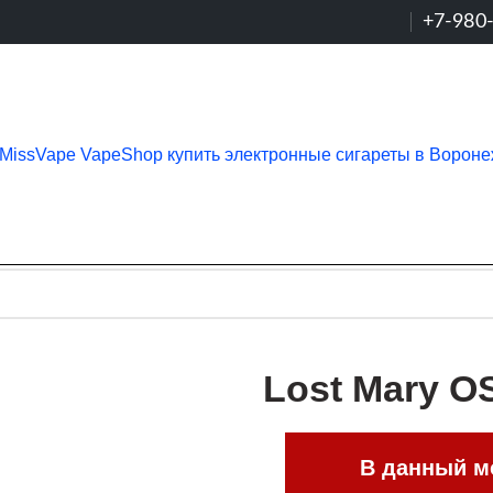
+7-980
Lost Mary O
В данный мо