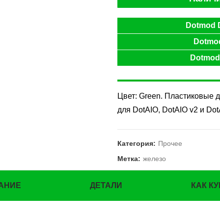
Dotmod D
Dotmod
Dotmod 
Цвет: Green. Пластиковые д
для DotAIO, DotAIO v2 и Dot
Категория:
Прочее
Метка:
железо
АНИЕ
ДЕТАЛИ
КАК К