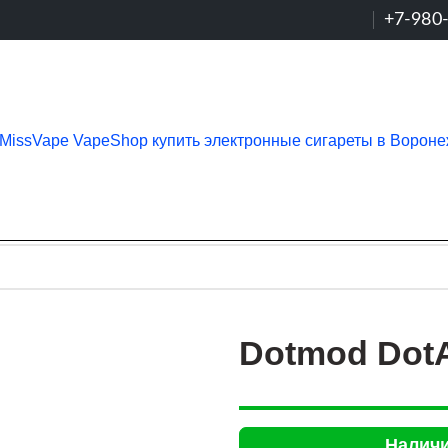
+7-980
Dotmod DotA
Наличи