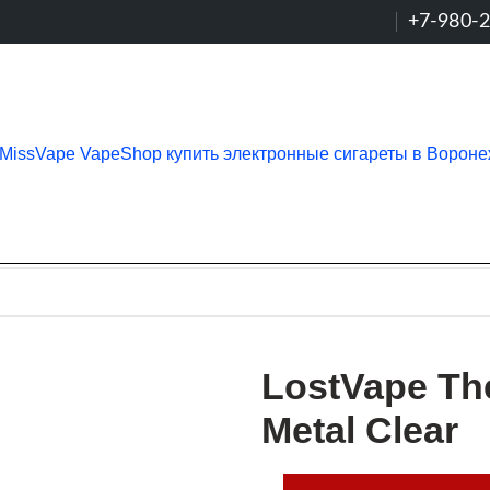
+7-980-
LostVape Th
Metal Clear