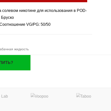
а солевом никотине для использования в POD-
 Бруско
г. Соотношение VG/PG: 50/50
абачная жидкость
УПИТЬ?