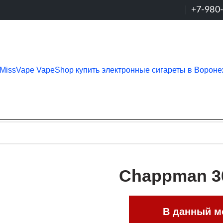
+7-980
Chappman 30
В данный мо